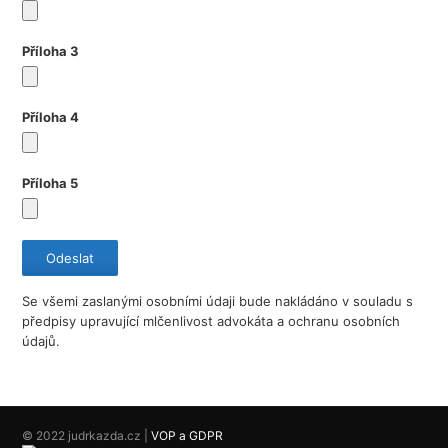
Příloha 3
Příloha 4
Příloha 5
Se všemi zaslanými osobními údaji bude nakládáno v souladu s
předpisy upravující mlčenlivost advokáta a ochranu osobních
údajů.
© 2022 judrkazda.cz
|
VOP a GDPR