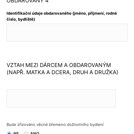
OBDAROVANÝ 4
Identifikační údaje obdarovaného (jméno, příjmení, rodné
číslo, bydliště)
VZTAH MEZI DÁRCEM A OBDAROVANÝM
(NAPŘ. MATKA A DCERA, DRUH A DRUŽKA)
Bude zřizováno věcné břemeno doživotního bydlení
NE
ANO