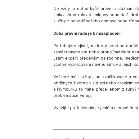
Ne vždy je nutné kvůli právním službám d
smluv, zkontrolovat smlouvy nebo další drobn
služby z pohodlí vašeho domova nebo třeba 
Dobá právní rada je k nezaplacení
Potřebujete zjistit, na který soud se obrát
zaměstnavatelem nebo pronajímatelem nemov
Jsem expert především na rodinné, medicínsk
včetně vypracování návrhu smluv a jejich ko
Veškeré mé služby jsou kvalifikované a ce
obtížných životních situací nebo hrozícím 
a Nymburku to máte přece jenom z ruky? Vyu
problematice věnuji.
Využijte profesionální, rychlé a cenově dos