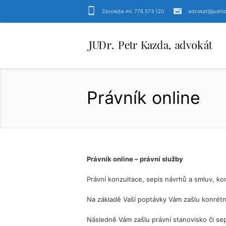
Zavolejte mi: 776 573 120
advokat@judrk
Právník online
Právník online – právní služby
Právní konzultace, sepis návrhů a smluv, ko
Na základě Vaší poptávky Vám zašlu konrét
Následně Vám zašlu právní stanovisko či s