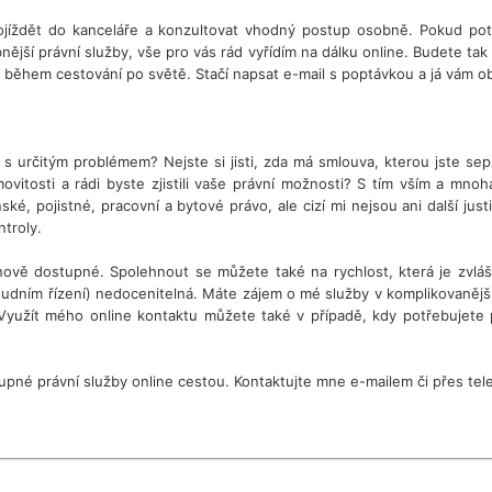
ojíždět do kanceláře a konzultovat vhodný postup osobně. Pokud potř
ější právní služby, vše pro vás rád vyřídím na dálku online. Budete tak
během cestování po světě. Stačí napsat e-mail s poptávkou a já vám obr
it s určitým problémem? Nejste si jisti, zda má smlouva, kterou jste se
itosti a rádi byste zjistili vaše právní možnosti? S tím vším a mno
é, pojistné, pracovní a bytové právo, ale cizí mi nejsou ani další justi
ntroly.
nově dostupné. Spolehnout se můžete také na rychlost, která je zvlá
soudním řízení) nedocenitelná. Máte zájem o mé služby v komplikovaněj
žít mého online kontaktu můžete také v případě, kdy potřebujete práv
tupné právní služby online cestou. Kontaktujte mne e-mailem či přes t