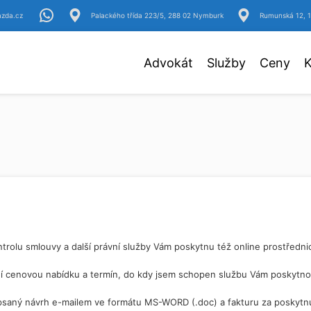
azda.cz
Palackého třída 223/5, 288 02 Nymburk
Rumunská 12, 1
Advokát
Služby
Ceny
K
ntrolu smlouvy a další právní služby Vám poskytnu též online prostředni
ní cenovou nabídku a termín, do kdy jsem schopen službu Vám poskytno
epsaný návrh e-mailem ve formátu MS-WORD (.doc) a fakturu za poskytn