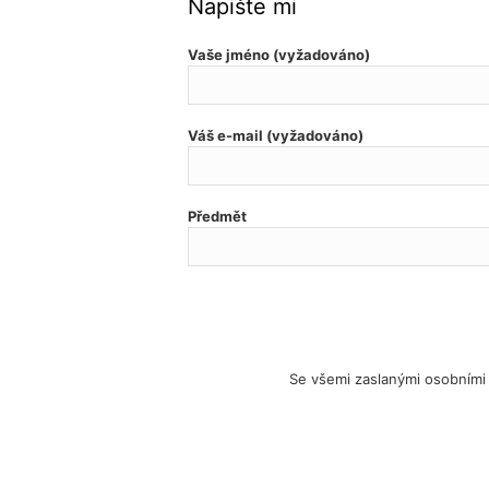
Napište mi
Vaše jméno (vyžadováno)
Váš e-mail (vyžadováno)
Předmět
Se všemi zaslanými osobními 
© 2022 judrkazda.cz
|
VOP a GDPR