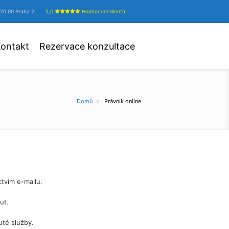
20 00 Praha 2
5,0
Hodnocení klientů
ontakt
Rezervace konzultace
Domů
Právník online
ctvím e-mailu.
ut.
uté služby.