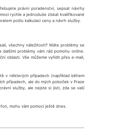
ebujete právní poradenství, sepsat návrhy
 moci rychle a jednoduše získat kvalifikované
atem pošlu kalkulaci ceny a návrh služby.
psali, všechny náležitosti? Máte problémy se
ha dalšími problémy vám rád pomohu online.
ční oblasti. Vše můžeme vyřídit přes e-mail,
ště v některých případech (například během
ších případech, ale do mých poboček v Praze
ní služby, ale nejste si jisti, zda se vaší
elefon, mohu vám pomoci ještě dnes.