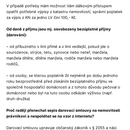
V případě potřeby mám možnost Vám dálkovým přístupem
opatřit potřebné výpisy z katastru nemovitostí, správní poplatek
za výpis z KN za jedno LV činí 100,- Kč.
Od daně z příjmu jsou mj. osvobozeny bezúplatné příjmy
(darování):
– od příbuzného v linii přímé a v linii vedlejší, pokud jde o
sourozence, strýce, tetu, synovce nebo neteř, manžela,
manžela dítěte, dítěte manžela, rodiče manžela nebo manžela
rodičů,
– od osoby, se kterou poplatník žil nejméně po dobu jednoho
roku bezprostředně před získáním bezúplatného příjmu ve
společně hospodařící domácnosti a z tohoto důvodu pečoval o
domácnost nebo byl na tuto osobu odkázán výživou (např.
druh-družka)
Proč raději přenechat sepis darovací smlouvy na nemovitosti
právníkovi a nespoléhat se na vzor z internetu?
Darovací smlouvu upravuje občanský zákoník v § 2055 a násl.