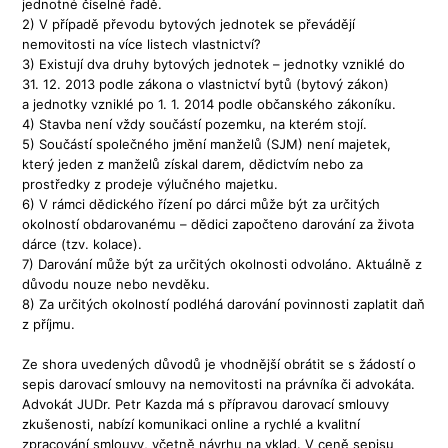
jednotné číselné řadě.
2) V případě převodu bytových jednotek se převádějí
nemovitosti na více listech vlastnictví?
3) Existují dva druhy bytových jednotek – jednotky vzniklé do
31. 12. 2013 podle zákona o vlastnictví bytů (bytový zákon)
a jednotky vzniklé po 1. 1. 2014 podle občanského zákoníku.
4) Stavba není vždy součástí pozemku, na kterém stojí.
5) Součástí společného jmění manželů (SJM) není majetek,
který jeden z manželů získal darem, dědictvím nebo za
prostředky z prodeje výlučného majetku.
6) V rámci dědického řízení po dárci může být za určitých
okolností obdarovanému – dědici započteno darování za života
dárce (tzv. kolace).
7) Darování může být za určitých okolnosti odvoláno. Aktuálně z
důvodu nouze nebo nevděku.
8) Za určitých okolností podléhá darování povinnosti zaplatit daň
z příjmu.
Ze shora uvedených důvodů je vhodnější obrátit se s žádostí o
sepis darovací smlouvy na nemovitosti na právníka či advokáta.
Advokát JUDr. Petr Kazda má s přípravou darovací smlouvy
zkušenosti, nabízí komunikaci online a rychlé a kvalitní
zpracování smlouvy, včetně návrhu na vklad. V ceně sepisu