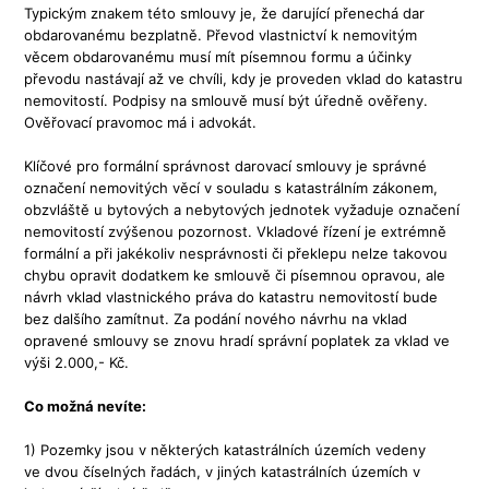
Typickým znakem této smlouvy je, že darující přenechá dar
obdarovanému bezplatně. Převod vlastnictví k nemovitým
věcem obdarovanému musí mít písemnou formu a účinky
převodu nastávají až ve chvíli, kdy je proveden vklad do katastru
nemovitostí. Podpisy na smlouvě musí být úředně ověřeny.
Ověřovací pravomoc má i advokát.
Klíčové pro formální správnost darovací smlouvy je správné
označení nemovitých věcí v souladu s katastrálním zákonem,
obzvláště u bytových a nebytových jednotek vyžaduje označení
nemovitostí zvýšenou pozornost. Vkladové řízení je extrémně
formální a při jakékoliv nesprávnosti či překlepu nelze takovou
chybu opravit dodatkem ke smlouvě či písemnou opravou, ale
návrh vklad vlastnického práva do katastru nemovitostí bude
bez dalšího zamítnut. Za podání nového návrhu na vklad
opravené smlouvy se znovu hradí správní poplatek za vklad ve
výši 2.000,- Kč.
Co možná nevíte:
1) Pozemky jsou v některých katastrálních územích vedeny
ve dvou číselných řadách, v jiných katastrálních územích v