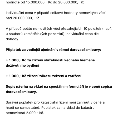
hodnotě od 15.000.000,- Kč do 20.000.000,- Kč
Individuální cena v případě celkové hodnoty nemovitých věcí
nad 20.000.000,- Kč.
V případě počtu nemovitých věcí přesahujících 10 položek (např.
u souborů zemědělských pozemků) individuální cena dle
dohody.
Příplatek za vedlejší ujednání v rámci darovací smlouvy:
+ 1.000,- Kč za zřízení služebnosti věcného břemene
doživotního bydlení
+ 1.000,- Kč
zřízení zákazu zcizení a zatížení.
Sepis návrhu na vklad na speciálním formuláři je v ceně sepisu
darovací smlouvy.
Správní poplatek pro katastrální řízení není zahrnut v ceně a
hradí se samostatně. Poplatek za na vklad do katastru
nemovitostí 2.000,- Kč.