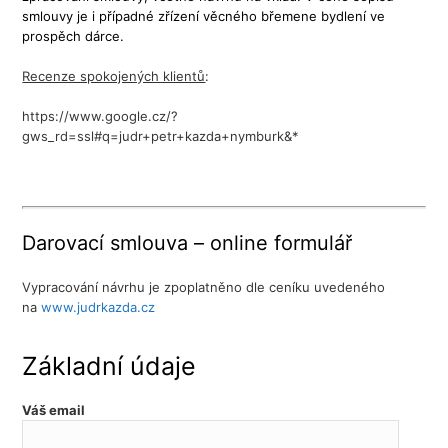
smlouvy je i případné zřízení věcného břemene bydlení ve
prospěch dárce.
Recenze spokojených klientů
:
https://www.google.cz/?
gws_rd=ssl#q=judr+petr+kazda+nymburk&*
Darovací smlouva – online formulář
Vypracování návrhu je zpoplatněno dle ceníku uvedeného
na
www.judrkazda.cz
Základní údaje
Váš email