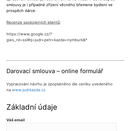
smlouvy je i případné zřízení věcného břemene bydlení ve
prospěch dárce.
Recenze spokojených klientů
:
https://www.google.cz/?
gws_rd=ssl#q=judr+petr+kazda+nymburk&*
Darovací smlouva – online formulář
Vypracování návrhu je zpoplatněno dle ceníku uvedeného
na
www.judrkazda.cz
Základní údaje
Váš email