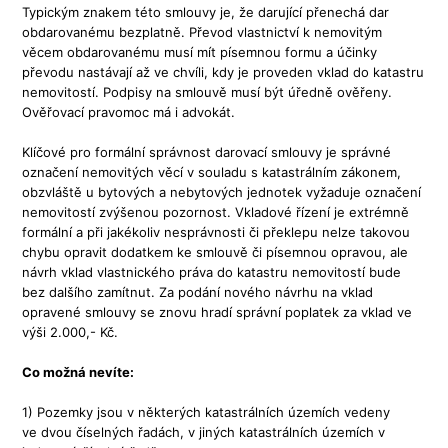
Typickým znakem této smlouvy je, že darující přenechá dar
obdarovanému bezplatně. Převod vlastnictví k nemovitým
věcem obdarovanému musí mít písemnou formu a účinky
převodu nastávají až ve chvíli, kdy je proveden vklad do katastru
nemovitostí. Podpisy na smlouvě musí být úředně ověřeny.
Ověřovací pravomoc má i advokát.
Klíčové pro formální správnost darovací smlouvy je správné
označení nemovitých věcí v souladu s katastrálním zákonem,
obzvláště u bytových a nebytových jednotek vyžaduje označení
nemovitostí zvýšenou pozornost. Vkladové řízení je extrémně
formální a při jakékoliv nesprávnosti či překlepu nelze takovou
chybu opravit dodatkem ke smlouvě či písemnou opravou, ale
návrh vklad vlastnického práva do katastru nemovitostí bude
bez dalšího zamítnut. Za podání nového návrhu na vklad
opravené smlouvy se znovu hradí správní poplatek za vklad ve
výši 2.000,- Kč.
Co možná nevíte:
1) Pozemky jsou v některých katastrálních územích vedeny
ve dvou číselných řadách, v jiných katastrálních územích v