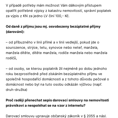
V případě potřeby mám možnost Vám dálkovým přístupem
opatřit potřebné výpisy z katastru nemovitostí, správní poplatek
za výpis z KN za jedno LV činí 100,- Kč.
Od daně z příjmu jsou mj. osvobozeny bezúplatné příjmy
(darování):
– od příbuzného v linii přímé a v linii vedlejší, pokud jde o
sourozence, strýce, tetu, synovce nebo neteř, manžela,
manžela dítěte, dítěte manžela, rodiče manžela nebo manžela
rodičů,
– od osoby, se kterou poplatník žil nejméně po dobu jednoho
roku bezprostředně před získáním bezúplatného příjmu ve
společně hospodařící domácnosti a z tohoto důvodu pečoval o
domácnost nebo byl na tuto osobu odkázán výživou (např.
druh-družka)
Proč raději přenechat sepis darovací smlouvy na nemovitosti
právníkovi a nespoléhat se na vzor z internetu?
Darovací smlouvu upravuje občanský zákoník v § 2055 a násl.