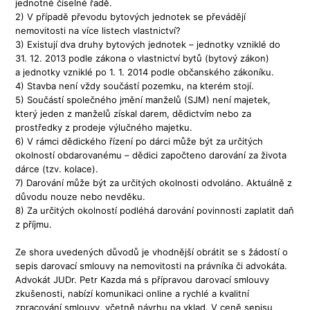
jednotné číselné řadě.
2) V případě převodu bytových jednotek se převádějí
nemovitosti na více listech vlastnictví?
3) Existují dva druhy bytových jednotek – jednotky vzniklé do
31. 12. 2013 podle zákona o vlastnictví bytů (bytový zákon)
a jednotky vzniklé po 1. 1. 2014 podle občanského zákoníku.
4) Stavba není vždy součástí pozemku, na kterém stojí.
5) Součástí společného jmění manželů (SJM) není majetek,
který jeden z manželů získal darem, dědictvím nebo za
prostředky z prodeje výlučného majetku.
6) V rámci dědického řízení po dárci může být za určitých
okolností obdarovanému – dědici započteno darování za života
dárce (tzv. kolace).
7) Darování může být za určitých okolnosti odvoláno. Aktuálně z
důvodu nouze nebo nevděku.
8) Za určitých okolností podléhá darování povinnosti zaplatit daň
z příjmu.
Ze shora uvedených důvodů je vhodnější obrátit se s žádostí o
sepis darovací smlouvy na nemovitosti na právníka či advokáta.
Advokát JUDr. Petr Kazda má s přípravou darovací smlouvy
zkušenosti, nabízí komunikaci online a rychlé a kvalitní
zpracování smlouvy, včetně návrhu na vklad. V ceně sepisu