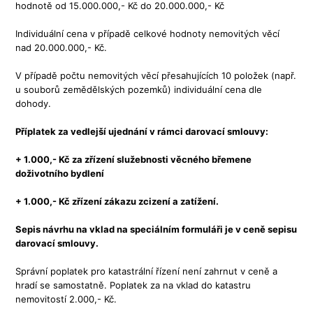
hodnotě od 15.000.000,- Kč do 20.000.000,- Kč
Individuální cena v případě celkové hodnoty nemovitých věcí
nad 20.000.000,- Kč.
V případě počtu nemovitých věcí přesahujících 10 položek (např.
u souborů zemědělských pozemků) individuální cena dle
dohody.
Příplatek za vedlejší ujednání v rámci darovací smlouvy:
+ 1.000,- Kč za zřízení služebnosti věcného břemene
doživotního bydlení
+ 1.000,- Kč
zřízení zákazu zcizení a zatížení.
Sepis návrhu na vklad na speciálním formuláři je v ceně sepisu
darovací smlouvy.
Správní poplatek pro katastrální řízení není zahrnut v ceně a
hradí se samostatně. Poplatek za na vklad do katastru
nemovitostí 2.000,- Kč.