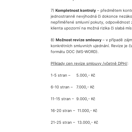
7)
Kompletnost kontroly
– předmětem kontrol
jednostranně nevýhodná či dokonce nezákonn
nepřiměřené smluvní pokuty, odpovědnost z
klienta upozorní na možná rizika či slabá 
8)
Možnost revize smlouvy
– v případě záj
konkrétních smluvních ujednání. Revize je ča
formátu DOC (MS-WORD).
Příklady cen revize smlouvy /včetně DPH/
:
1-5 stran – 5.000,- Kč
6-10 stran – 7.000,- Kč
11-15 stran – 9.000,- Kč
16-20 stran – 11.000,- Kč
21-25 stran – 13.000,- Kč