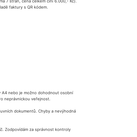
á 7 stran, cena celkem činí 6.000,- Kč).
ladě faktury s QR kódem.
ny A4 nebo je možno dohodnout osobní
ro neprávnickou veřejnost.
 smluvních dokumentů. Chyby a nevýhodná
 Kč. Zodpovídám za správnost kontroly