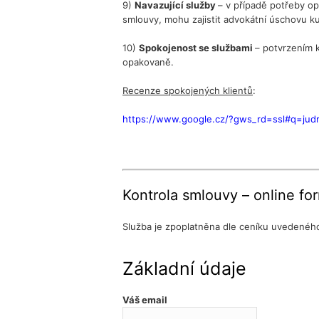
9)
Navazující služby
– v případě potřeby op
smlouvy, mohu zajistit advokátní úschovu k
10)
Spokojenost se službami
– potvrzením 
opakovaně.
Recenze spokojených klientů
:
https://www.google.cz/?gws_rd=ssl#q=ju
Kontrola smlouvy – online fo
Služba je zpoplatněna dle ceníku uvedené
Základní údaje
Váš email