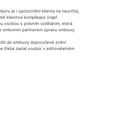
oru je i upozornění klienta na neurčitá,
t klientovi komplikace (např.
u osobou s právním vzděláním, která
 se smluvním partnerem úpravu smlouvy.
vložit do smlouvy doporučené znění
 je třeba zaslat soubor v editovatelném