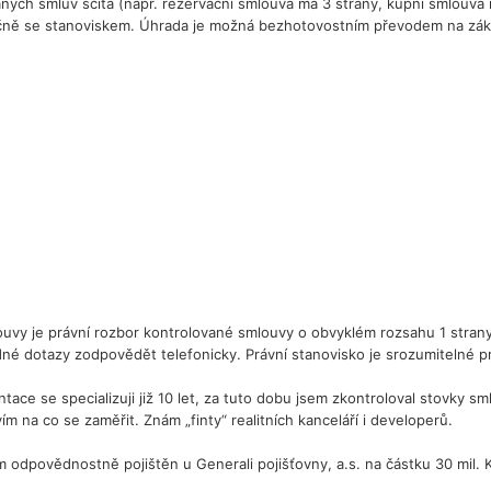
ch smluv sčítá (např. rezervační smlouva má 3 strany, kupní smlouva m
ečně se stanoviskem. Úhrada je možná bezhotovostním převodem na zák
:
uvy je právní rozbor kontrolované smlouvy o obvyklém rozsahu 1 stra
edné dotazy zodpovědět telefonicky. Právní stanovisko je srozumitelné p
tace se specializuji již 10 let, za tuto dobu jsem zkontroloval stovky
m na co se zaměřit. Znám „finty“ realitních kanceláří i developerů.
 odpovědnostně pojištěn u Generali pojišťovny, a.s. na částku 30 mil.