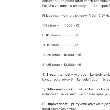
dokumentů se počet stran všech kontrolovaný
Fakturu za kontrolu smlouvy obdržíte spol
Příklady cen kontroly smlouvy /včetně DPH/
1-5 stran – 4.000,- Kč
6-10 stran – 6.000,- Kč
11-15 stran – 8.000,- Kč
16-20 stran – 10.000,- Kč
21-25 stran – 12.000,- Kč
4)
Srozumitelnost
– výstupem kontroly smlo
konzultaci v advokátní kanceláři popř. násl
5)
Odbornost
– na kontrolu smluvní dokumen
ustanovení se ve smlouvách často opakují, ví
6)
Odpovědnost
– při výkonu advokacie jsem
kontrolovaných smluv.