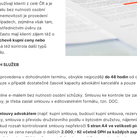
ívají klienti z celé ČR a je
ilu bez nutnosti osobní
nemovitosti je provedení
ípadech, zejména však tam,
ostřednictvím úvěru za
asto mají klienti zájem též o
schově kupní ceny nebo
 též kontrola další typů
lo.
CH SLUŽEB
e provedena v dohodnutém termínu, obvykle nejpozději
do 48 hodin
od o
uze v případě dostatečné časové kapacity advokátní kanceláře a pouze
ine e-mailem bez nutnosti osobní schůzky. Smlouvu ke kontrole lze za
vy, je třeba zaslat smlouvu v editovatelném formátu, tzn. DOC.
 smlouvy advokátem
(např. kupní smlouva, budoucí kupní smlouva, rezer
y, smlouva o převodu družstevního podílu v bytovém družstvu, nájemní 
kud rozsah kontrolované smlouvy nepřekročí
5 stran A4
ve velikosti p
louvy se cena navyšuje o dalších
2.000,- Kč včetně DPH za každých zap