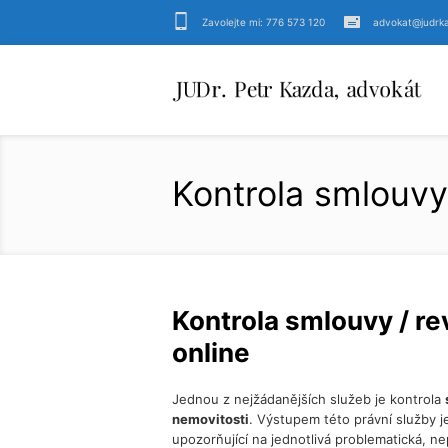
Zavolejte mi: 776 573 120
advokat@judrk
Kontrola smlouvy
Kontrola smlouvy / r
online
Jednou z nejžádanějších služeb je kontrola
nemovitosti
. Výstupem této právní služby j
upozorňující na jednotlivá problematická, ne