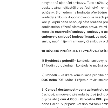
nevýhodná ujednání smlouvy. Tuto službu využ
poskytována nejčastěji prostřednictvím e-ma
schůzky. S ohledem na hodnotu převáděné 
kontroly smlouvy doporučováno ve všech př
kde je kupní cena nebo její část hrazena pr
současného zřízení zástavního práva. Velmi č
kontrolu
rezervační smlouvy, smlouvy o ú
smlouvy o smlouvě budoucí kupní.
Je možná
smluv, např. nájemní smlouvy či smlouvy o dí
10 DŮVODŮ PROČ KLIENTI VYUŽÍVAJÍ MÝ
1)
Rychlost a pohodlí
– kontrola smlouvy j
24 hodin od objednání kontroly je možná po
2)
Pohodlí
– veškerá komunikace probíhá onl
DOC nebo PDF.
Máte-li zájem o revizi smlou
3)
Cenová dostupnost – c
ena za kontrolu
úschově, smlouva o převodu bytové jednotk
půjčce atd.)
činí
4.000,- Kč včetně DPH
,
po
nebo Calibri. V případě většího rozsahu sm