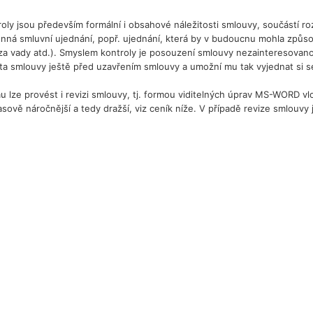
y jsou především formální i obsahové náležitosti smlouvy, součástí rozb
á smluvní ujednání, popř. ujednání, která by v budoucnu mohla způsobi
a vady atd.). Smyslem kontroly je posouzení smlouvy nezainteresovano
místa smlouvy ještě před uzavřením smlouvy a umožní mu tak vyjednat si
mu lze provést i revizi smlouvy, tj. formou viditelných úprav MS-WORD 
sově náročnější a tedy dražší, viz ceník níže. V případě revize smlouvy