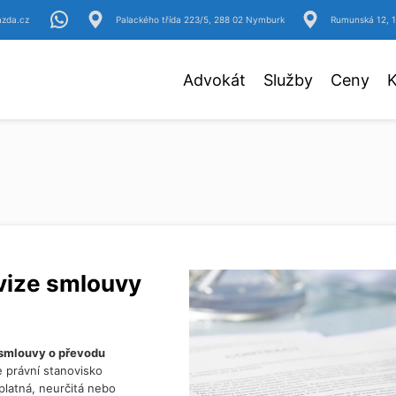
azda.cz
Palackého třída 223/5, 288 02 Nymburk
Rumunská 12, 1
Advokát
Služby
Ceny
K
evize smlouvy
smlouvy o převodu
e právní stanovisko
platná, neurčitá nebo