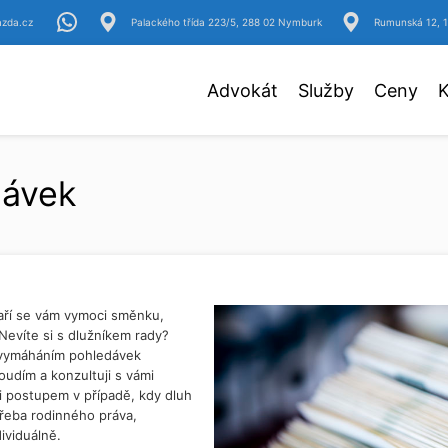
azda.cz
Palackého třída 223/5, 288 02 Nymburk
Rumunská 12, 1
Advokát
Služby
Ceny
K
dávek
aří se vám vymoci směnku,
evíte si s dlužníkem rady?
 vymáháním pohledávek
udím a konzultuji s vámi
ezi postupem v případě, kdy dluh
řeba rodinného práva,
ividuálně.