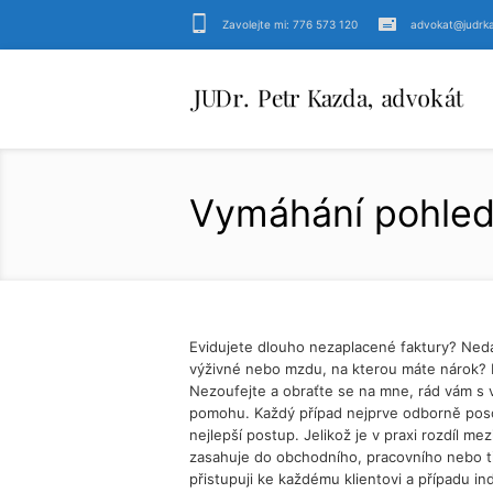
Zavolejte mi: 776 573 120
advokat@judrk
Vymáhání pohle
Evidujete dlouho nezaplacené faktury? Ned
výživné nebo mzdu, na kterou máte nárok? N
Nezoufejte a obraťte se na mne, rád vám s
pomohu. Každý případ nejprve odborně poso
nejlepší postup. Jelikož je v praxi rozdíl m
zasahuje do obchodního, pracovního nebo t
přistupuji ke každému klientovi a případu ind