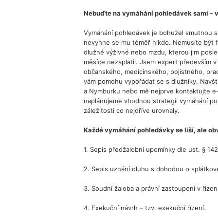
Nebuďte na vymáhání pohledávek sami – v
Vymáhání pohledávek je bohužel smutnou so
nevyhne se mu téměř nikdo. Nemusíte být f
dlužné výživné nebo mzdu, kterou jim posl
měsíce nezaplatil. Jsem expert především v 
občanského, medicínského, pojistného, pra
vám pomohu vypořádat se s dlužníky. Navšt
a Nymburku nebo mě nejprve kontaktujte e-
naplánujeme vhodnou strategii vymáhání po
záležitosti co nejdříve urovnaly.
Každé vymáhání pohledávky se liší, ale obv
1. Sepis předžalobní upomínky dle ust. § 142
2. Sepis uznání dluhu s dohodou o splátkové
3. Soudní žaloba a právní zastoupení v řízení
4. Exekuční návrh – tzv. exekuční řízení.