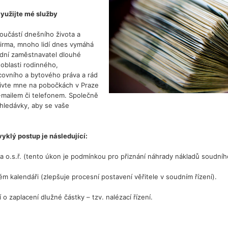
yužijte mé služby
učástí dnešního života a
irma, mnoho lidí dnes vymáhá
ední zaměstnavatel dlouhé
oblasti rodinného,
covního a bytového práva a rád
ivte mne na pobočkách v Praze
mailem či telefonem. Společně
hledávky, aby se vaše
yklý postup je následující:
a o.s.ř. (tento úkon je podmínkou pro přiznání náhrady nákladů soudního
m kalendáři (zlepšuje procesní postavení věřitele v soudním řízení).
 o zaplacení dlužné částky – tzv. nalézací řízení.