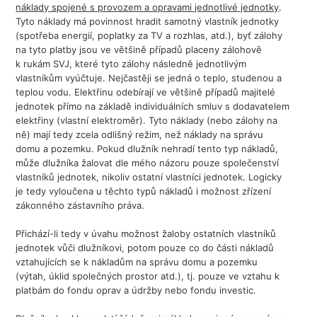
náklady spojené s provozem a opravami jednotlivé jednotky
.
Tyto náklady má povinnost hradit samotný vlastník jednotky
(spotřeba energií, poplatky za TV a rozhlas, atd.), byť zálohy
na tyto platby jsou ve většině případů placeny zálohově
k rukám SVJ, které tyto zálohy následně jednotlivým
vlastníkům vyúčtuje. Nejčastěji se jedná o teplo, studenou a
teplou vodu. Elektřinu odebírají ve většině případů majitelé
jednotek přímo na základě individuálních smluv s dodavatelem
elektřiny (vlastní elektroměr). Tyto náklady (nebo zálohy na
ně) mají tedy zcela odlišný režim, než náklady na správu
domu a pozemku. Pokud dlužník nehradí tento typ nákladů,
může dlužníka žalovat dle mého názoru pouze společenství
vlastníků jednotek, nikoliv ostatní vlastníci jednotek. Logicky
je tedy vyloučena u těchto typů nákladů i možnost zřízení
zákonného zástavního práva.
Přichází-li tedy v úvahu možnost žaloby ostatních vlastníků
jednotek vůči dlužníkovi, potom pouze co do části nákladů
vztahujících se k nákladům na správu domu a pozemku
(výtah, úklid společných prostor atd.), tj. pouze ve vztahu k
platbám do fondu oprav a údržby nebo fondu investic.