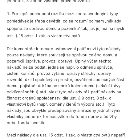
jednotek, zákonné zástavní právo nevzniká.
Pro lepší pochopení rozdílu mezi shora uvedenými typy
pohledávek je třeba osvětlit, co se rozumí pojmem „náklady
spojené se správou domu a pozemku“ tak, jak jej má na mysli
ust. § 15 odst. 1 zák. o vlastnictví bytů.
Dle komentáře k tomuto ustanovení patří mezi tyto náklady
pouze náklady, které souvisejí se správou celého domu a
pozemků (správa, provoz, opravy). Úplný výčet těchto
nákladů nelze podat, jedná se např. o odměnu správce,
čištění komínů, provoz výtahu, opravy střechy, opravy
rozvodů, úklid společných prostor, osvětlení společných částí
domu, pojistné, údržba pozemků kolem domu (sekání trávy,
odklízení sněhu) atd. Mezi tyto náklady též patří náklady na
činnost orgánů společenství dle ust. § 9 odst. 8 zák. o
vlastnictví bytů (např. odměny členům výboru atd.). Tyto
náklady jsou obvykle předepisovány a hrazeny jednotlivými
vlastníky jednotek formou záloh do fondu oprav a údržby
nebo fondu investic.
Mezi náklady dle ust. 15 odst. 1 zák. o vlastnictví bytů nepatří