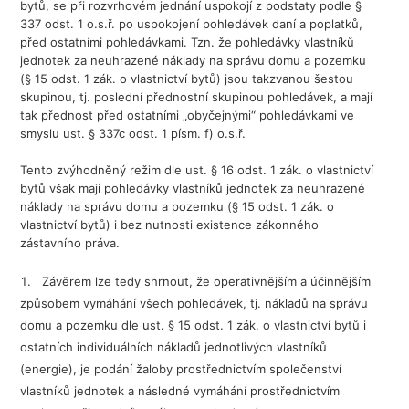
bytů, se při rozvrhovém jednání uspokojí z podstaty podle §
337 odst. 1 o.s.ř. po uspokojení pohledávek daní a poplatků,
před ostatními pohledávkami. Tzn. že pohledávky vlastníků
jednotek za neuhrazené náklady na správu domu a pozemku
(§ 15 odst. 1 zák. o vlastnictví bytů) jsou takzvanou šestou
skupinou, tj. poslední přednostní skupinou pohledávek, a mají
tak přednost před ostatními „obyčejnými“ pohledávkami ve
smyslu ust. § 337c odst. 1 písm. f) o.s.ř.
Tento zvýhodněný režim dle ust. § 16 odst. 1 zák. o vlastnictví
bytů však mají pohledávky vlastníků jednotek za neuhrazené
náklady na správu domu a pozemku (§ 15 odst. 1 zák. o
vlastnictví bytů) i bez nutnosti existence zákonného
zástavního práva.
Závěrem lze tedy shrnout, že operativnějším a účinnějším
způsobem vymáhání všech pohledávek, tj. nákladů na správu
domu a pozemku dle ust. § 15 odst. 1 zák. o vlastnictví bytů i
ostatních individuálních nákladů jednotlivých vlastníků
(energie), je podání žaloby prostřednictvím společenství
vlastníků jednotek a následné vymáhání prostřednictvím