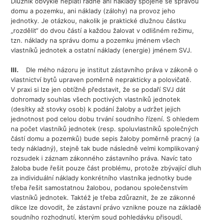
Dlužník obvykle neplatí řádně ani náklady spojené se správou
domu a pozemku, ani náklady (zálohy) na provoz jeho
jednotky. Je otázkou, nakolik je praktické dlužnou částku
„rozdělit“ do dvou částí a každou žalovat v odlišném režimu,
tzn. náklady na správu domu a pozemku jménem všech
vlastníků jednotek a ostatní náklady (energie) jménem SVJ.
III.
Dle mého názoru je institut zástavního práva v zákoně o
vlastnictví bytů upraven poměrně neprakticky a polovičatě.
V praxi si lze jen obtížně představit, že se podaří SVJ dát
dohromady souhlas všech poctivých vlastníků jednotek
(desítky až stovky osob) k podání žaloby a udržet jejich
jednotnost pod celou dobu trvání soudního řízení. S ohledem
na počet vlastníků jednotek (resp. spoluvlastníků společných
částí domu a pozemků) bude sepis žaloby poměrně pracný (a
tedy nákladný), stejně tak bude následně velmi komplikovaný
rozsudek i záznam zákonného zástavního práva. Navíc tato
žaloba bude řešit pouze část problému, protože zbývající dluh
za individuální náklady konkrétního vlastníka jednotky bude
třeba řešit samostatnou žalobou, podanou společenstvím
vlastníků jednotek. Taktéž je třeba zdůraznit, že ze zákonné
dikce lze dovodit, že zástavní právo vznikne pouze na základě
soudního rozhodnutí, kterým soud pohledávku přisoudí,