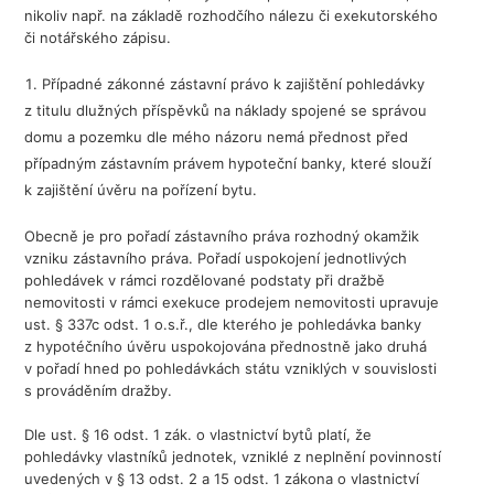
nikoliv např. na základě rozhodčího nálezu či exekutorského
či notářského zápisu.
Případné zákonné zástavní právo k zajištění pohledávky
z titulu dlužných příspěvků na náklady spojené se správou
domu a pozemku dle mého názoru nemá přednost před
případným zástavním právem hypoteční banky, které slouží
k zajištění úvěru na pořízení bytu.
Obecně je pro pořadí zástavního práva rozhodný okamžik
vzniku zástavního práva. Pořadí uspokojení jednotlivých
pohledávek v rámci rozdělované podstaty při dražbě
nemovitosti v rámci exekuce prodejem nemovitosti upravuje
ust. § 337c odst. 1 o.s.ř., dle kterého je pohledávka banky
z hypotéčního úvěru uspokojována přednostně jako druhá
v pořadí hned po pohledávkách státu vzniklých v souvislosti
s prováděním dražby.
Dle ust. § 16 odst. 1 zák. o vlastnictví bytů platí, že
pohledávky vlastníků jednotek, vzniklé z neplnění povinností
uvedených v § 13 odst. 2 a 15 odst. 1 zákona o vlastnictví