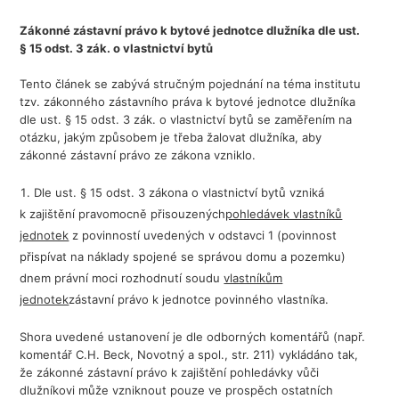
Zákonné zástavní právo k bytové jednotce
dlužníka dle ust.
§ 15 odst. 3 zák. o vlastnictví bytů
Tento článek se zabývá stručným pojednání na téma institutu
tzv. zákonného zástavního práva k bytové jednotce dlužníka
dle ust. § 15 odst. 3 zák. o vlastnictví bytů se zaměřením na
otázku, jakým způsobem je třeba žalovat dlužníka, aby
zákonné zástavní právo ze zákona vzniklo.
Dle ust. § 15 odst. 3 zákona o vlastnictví bytů vzniká
k zajištění pravomocně přisouzených
pohledávek vlastníků
jednotek
z povinností uvedených v odstavci 1 (povinnost
přispívat na náklady spojené se správou domu a pozemku)
dnem právní moci rozhodnutí soudu
vlastníkům
jednotek
zástavní právo k jednotce povinného vlastníka.
Shora uvedené ustanovení je dle odborných komentářů (např.
komentář C.H. Beck, Novotný a spol., str. 211) vykládáno tak,
že zákonné zástavní právo k zajištění pohledávky vůči
dlužníkovi může vzniknout pouze ve prospěch ostatních