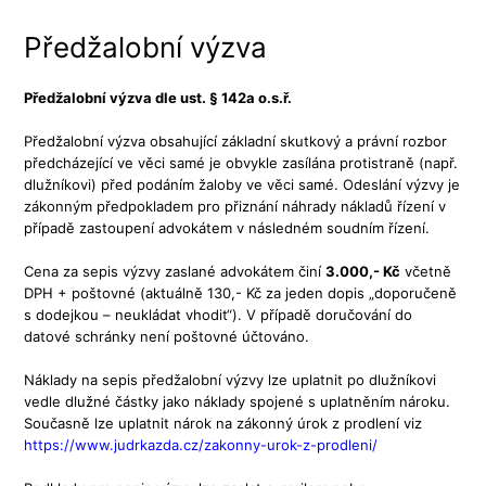
Předžalobní výzva
Předžalobní výzva dle ust. § 142a o.s.ř.
Předžalobní výzva obsahující základní skutkový a právní rozbor
předcházející ve věci samé je obvykle zasílána protistraně (např.
dlužníkovi) před podáním žaloby ve věci samé. Odeslání výzvy je
zákonným předpokladem pro přiznání náhrady nákladů řízení v
případě zastoupení advokátem v následném soudním řízení.
Cena za sepis výzvy zaslané advokátem činí
3.000,- Kč
včetně
DPH + poštovné (aktuálně 130,- Kč za jeden dopis „doporučeně
s dodejkou – neukládat vhodit“). V případě doručování do
datové schránky není poštovné účtováno.
Náklady na sepis předžalobní výzvy lze uplatnit po dlužníkovi
vedle dlužné částky jako náklady spojené s uplatněním nároku.
Současně lze uplatnit nárok na zákonný úrok z prodlení viz
https://www.judrkazda.cz/zakonny-urok-z-prodleni/