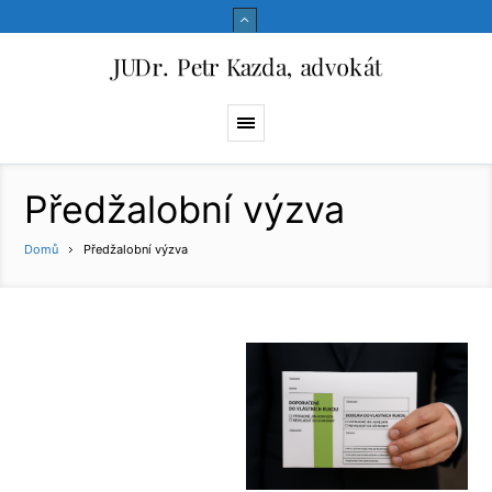
Předžalobní výzva
Domů
Předžalobní výzva