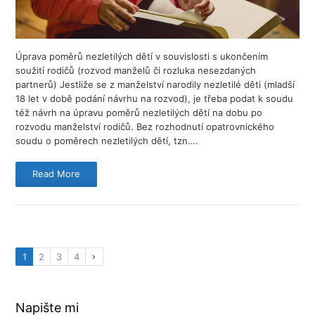
Úprava poměrů nezletilých dětí v souvislosti s ukončením
soužití rodičů (rozvod manželů či rozluka nesezdaných
partnerů) Jestliže se z manželství narodily nezletilé děti (mladší
18 let v době podání návrhu na rozvod), je třeba podat k soudu
též návrh na úpravu poměrů nezletilých dětí na dobu po
rozvodu manželství rodičů. Bez rozhodnutí opatrovnického
soudu o poměrech nezletilých dětí, tzn….
Read More
1
2
3
4
Napište mi